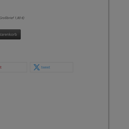
roßbrief 1,80 €)
Warenkorb
it
tweet