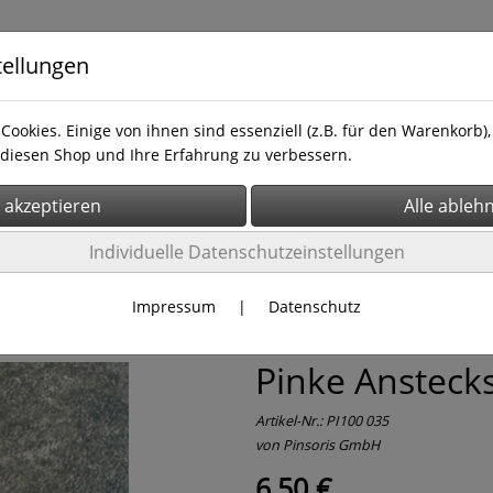
tellungen
Cookies. Einige von ihnen sind essenziell (z.B. für den Warenkorb
diesen Shop und Ihre Erfahrung zu verbessern.
takrebs
Über uns
Hilfe & Kontakt
Individuelle Datenschutzeinstellungen
Impressum
|
Datenschutz
Pinke Anstecks
Artikel-Nr.:
PI100 035
von Pinsoris GmbH
6,50 €