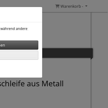
Warenkorb -
), während andere
chleife aus Metall