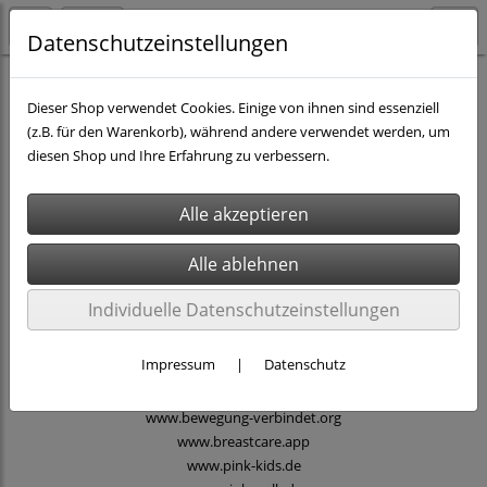
Datenschutzeinstellungen
Blue & Pink Charity-
Dieser Shop verwendet Cookies. Einige von ihnen sind essenziell
(z.B. für den Warenkorb), während andere verwendet werden, um
Shop
diesen Shop und Ihre Erfahrung zu verbessern.
Sie können sich gezielt für Produkte im Bereich Pink
Ribbon, Brustkrebs, oder Blue Ribbon,
Prostatakrebs, entscheiden.
Mit jedem Einkauf unterstützen Sie unsere
vielfältigen Kommunikationsmaßnahmen.
Individuelle Datenschutzeinstellungen
www.awareness-deutschland.de
Impressum
|
Datenschutz
www.blue-charity.de
www.pink-charity.de
www.bewegung-verbindet.org
www.breastcare.app
www.pink-kids.de