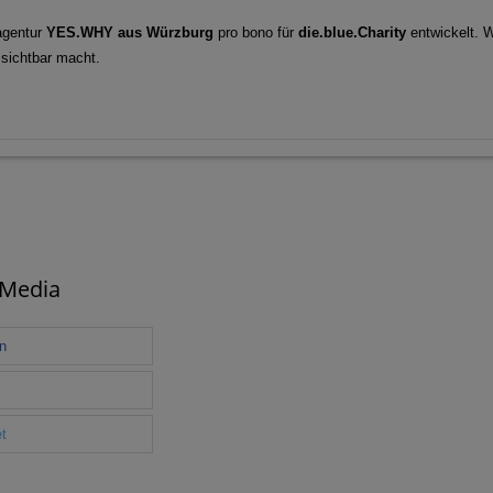
agentur
YES.WHY aus Würzburg
pro bono für
die.blue.Charity
entwickelt. W
 sichtbar macht.
 Media
en
t