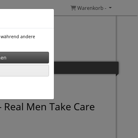
Warenkorb -
), während andere
- Real Men Take Care