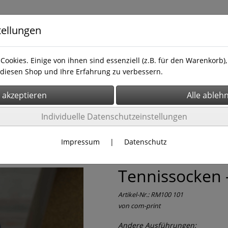
tellungen
Cookies. Einige von ihnen sind essenziell (z.B. für den Warenkorb
diesen Shop und Ihre Erfahrung zu verbessern.
takrebs
Über uns
Hilfe & Kontakt
Individuelle Datenschutzeinstellungen
Impressum
|
Datenschutz
Tennissocken 
Artikel-Nr.:
RM100 101
von com-print
Andere Ausführungen: